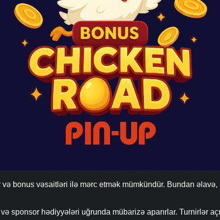
r və bonus vəsaitləri ilə mərc etmək mümkündür. Bundan əlavə
və sponsor hədiyyələri uğrunda mübarizə aparırlar. Turnirlər açıq