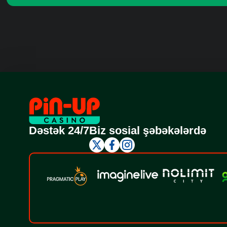
Dəstək 24/7
Biz sosial şəbəkələrdə