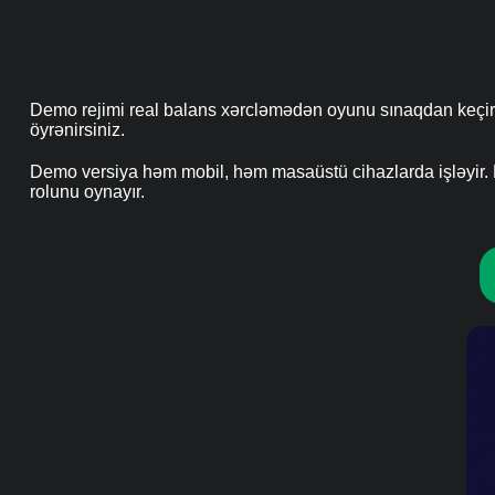
Demo rejimi real balans xərcləmədən oyunu sınaqdan keçirmə
öyrənirsiniz.
Demo versiya həm mobil, həm masaüstü cihazlarda işləyir. Mex
rolunu oynayır.